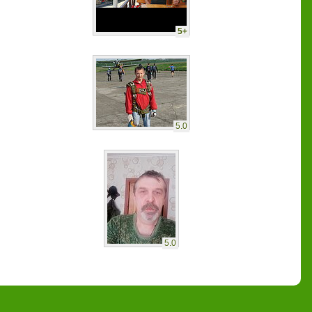
5+
5.0
5.0