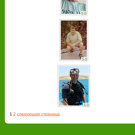
5.0
5.0
5.0
1
2
следующая страница